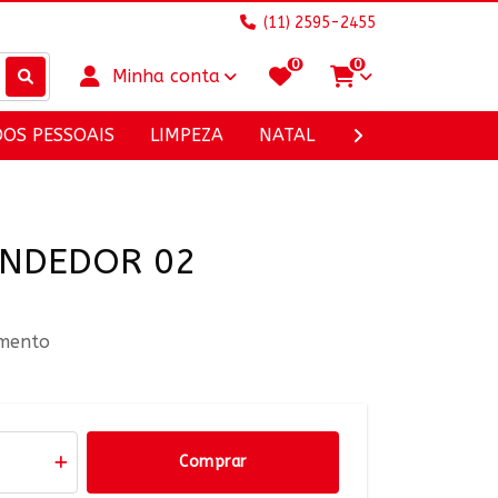
(11) 2595-2455
0
0
Minha conta
DOS PESSOAIS
LIMPEZA
NATAL
UTILIDADES DOM
ENDEDOR 02
amento
Comprar