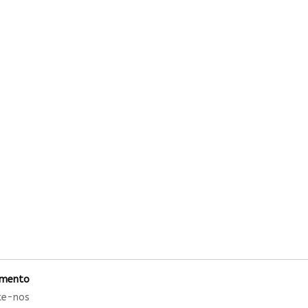
imento
te-nos