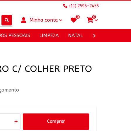
(11) 2595-2455
0
0
Minha conta
DOS PESSOAIS
LIMPEZA
NATAL
UTILIDADES DOM
RO C/ COLHER PRETO
rçamento
Comprar